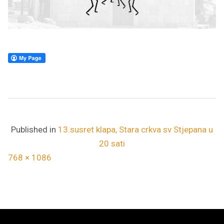
Published in
13.susret klapa, Stara crkva sv Stjepana u
20 sati
F
768 × 1086
u
l
l
s