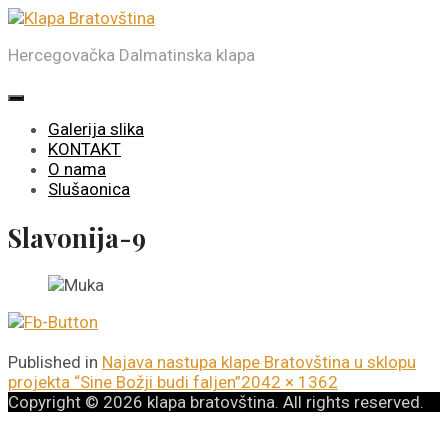
Skip
to
Hercegovačka Dalmatinska klapa
the
content
Galerija slika
KONTAKT
O nama
Slušaonica
Slavonija-9
Published in
Najava nastupa klape Bratovština u sklopu
Full
projekta “Sine Božji budi faljen”
2042 × 1362
size
Copyright © 2026
klapa bratovština.
All rights reserved.