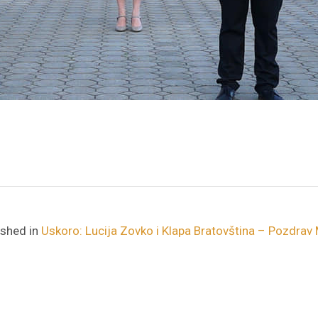
ished in
Uskoro: Lucija Zovko i Klapa Bratovština – Pozdrav 