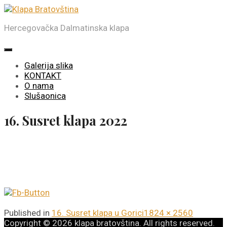
Skip
to
Hercegovačka Dalmatinska klapa
the
content
Galerija slika
KONTAKT
O nama
Slušaonica
16. Susret klapa 2022
Full
Published in
16. Susret klapa u Gorici
1824 × 2560
size
Copyright © 2026
klapa bratovština.
All rights reserved.