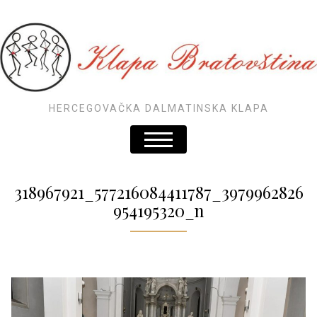
HERCEGOVAČKA DALMATINSKA KLAPA
318967921_577216084411787_3979962826
954195320_n