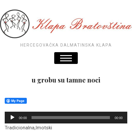
HERCEGOVAČKA DALMATINSKA KLAPA
u grobu su tamne noci
R
00:00
00:00
e
Tradicionalna,Imotski
p