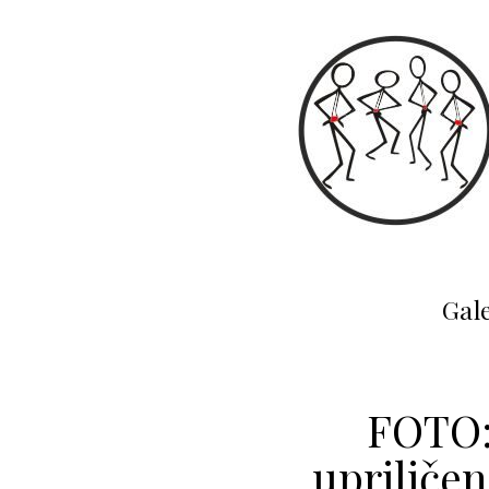
Gale
FOTO: 
upriliče