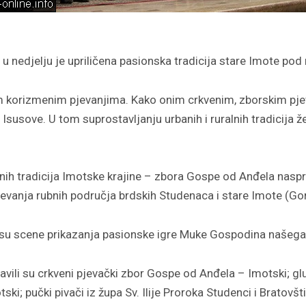
 u nedjelju je upriličena pasionska tradicija stare Imote pod
nim korizmenim pjevanjima. Kako onim crkvenim, zborskim pje
susove. U tom suprostavljanju urbanih i ruralnih tradicija želi
enih tradicija Imotske krajine – zbora Gospe od Anđela nasp
jevanja rubnih područja brdskih Studenaca i stare Imote (Go
 su scene prikazanja pasionske igre Muke Gospodina našega 
avili su crkveni pjevački zbor Gospe od Anđela – Imotski; 
ski; pučki pivači iz župa Sv. Ilije Proroka Studenci i Bratov