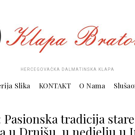
HERCEGOVAČKA DALMATINSKA KLAPA
rija Slika
KONTAKT
O Nama
Slušao
Pasionska tradicija star
na u Drnišu, u nedjelju u