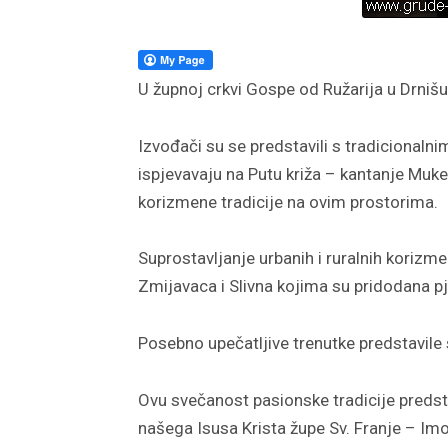
U župnoj crkvi Gospe od Ružarija u Drnišu
Izvođači su se predstavili s tradicional
ispjevavaju na Putu križa – kantanje Muke I
korizmene tradicije na ovim prostorima.
Suprostavljanje urbanih i ruralnih korizm
Zmijavaca i Slivna kojima su pridodana p
Posebno upečatljive trenutke predstavile
Ovu svečanost pasionske tradicije predst
našega Isusa Krista župe Sv. Franje – Imot