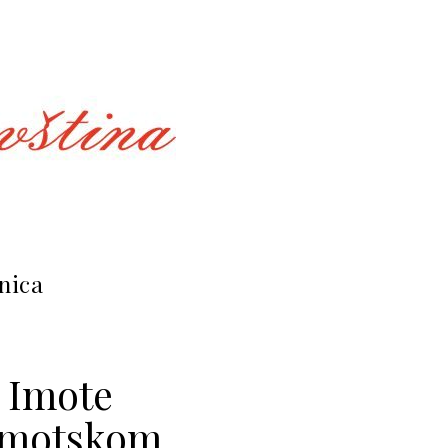
nica
e Imote
 Imotskom