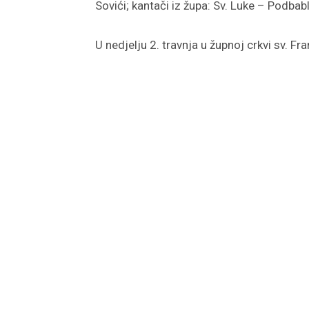
Sovići; kantači iz župa: Sv. Luke – Podba
U nedjelju 2. travnja u župnoj crkvi sv. F