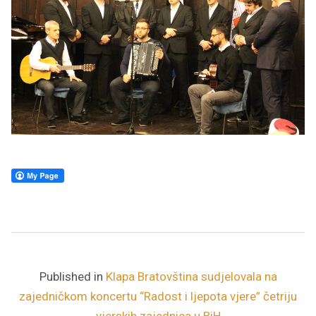
Published in
Klapa Bratovština sudjelovala na
zajedničkom koncertu “Radost i ljepota vjere” četriju
vjerskih zajednica u BiH